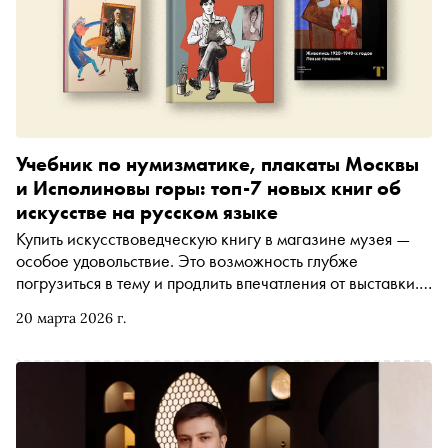
Учебник по нумизматике, плакаты Москвы
и Исполиновы горы: топ-7 новых книг об
искусстве на русском языке
Купить искусствоведческую книгу в магазине музея —
особое удовольствие. Это возможность глубже
погрузиться в тему и продлить впечатления от выставки.
А для тех, кто хочет узнать о коллекции музея больше, —
20 марта 2026 г.
шанс получить редкие факты от настоящих
профессионалов, в том числе в самых разных форматах
для восприятия. «Сноб» рассказывает о самых
интересных музейных изданиях последних лет