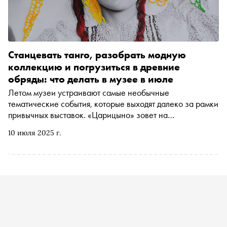
Станцевать танго, разобрать модную
коллекцию и погрузиться в древние
обряды: что делать в музее в июле
Летом музеи устраивают самые необычные
тематические события, которые выходят далеко за рамки
привычных выставок. «Царицыно» зовет на
пластические медиации, Музей Москвы — на горячее
10 июля 2025 г.
танго и занимательное краеведение, а завод
«Кристалл» — на пешеходную экскурсию. Куда прийти
за всесторонним погружением и уникальными
активностями — в афише музейных программ