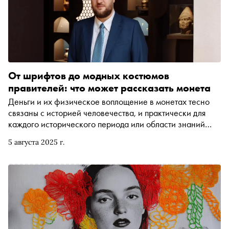
От шрифтов до модных костюмов
правителей: что может рассказать монета
Деньги и их физическое воплощение в монетах тесно
связаны с историей человечества, и практически для
каждого исторического периода или области знаний
можно найти примеры использования монет.
5 августа 2025 г.
Нумизматика рассказывает про искусство, экономику,
историю. Какую роль играет нумизматика в культуре и
почему монеты не исчезнут даже в цифровом будущем,
рассказывает нумизмат, старший эксперт Музея
Международного нумизматического клуба (МНК)
Богдан Берковский