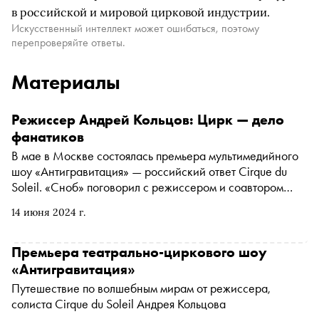
в российской и мировой цирковой индустрии.
Искусственный интеллект может ошибаться, поэтому
перепроверяйте ответы.
Материалы
Режиссер Андрей Кольцов: Цирк — дело
фанатиков
В мае в Москве состоялась премьера мультимедийного
шоу «Антигравитация» — российский ответ Cirque du
Soleil. «Сноб» поговорил с режиссером и соавтором
проекта Андреем Кольцовым о том, как собрать
14 июня 2024 г.
спектакль за месяц, почему чайки не летают и что такое
«небо внутри»
Премьера театрально-циркового шоу
«Антигравитация»
Путешествие по волшебным мирам от режиссера,
солиста Cirque du Soleil Андрея Кольцова