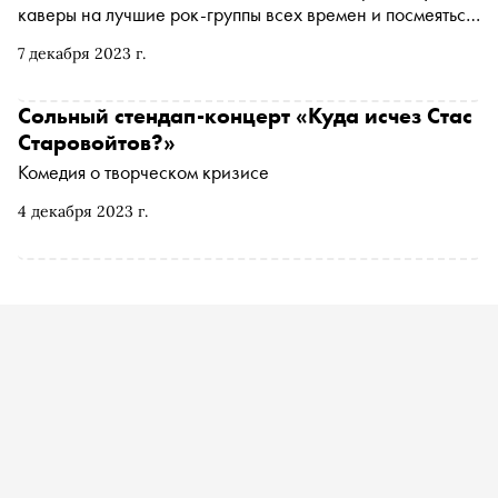
каверы на лучшие рок-группы всех времен и посмеяться
на стендап-концерте. «Сноб» рассказывает, чем
7 декабря 2023 г.
заняться и куда сходить на ближайшей неделе
Сольный стендап-концерт «Куда исчез Стас
Старовойтов?»
Комедия о творческом кризисе
4 декабря 2023 г.