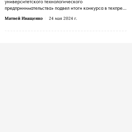
университетского технологического
предпринимательства» подвел итоги конкурса в техпред
-номинации «В стиле Техно!» XIV молодежной премии в
Матвей Иващенко
24 мая 2024 г.
области науки и инноваций. Десять конкурсантов
получили в подарок фирменный мерч, а призеры —
денежные призы