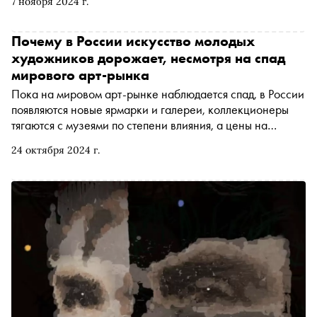
7 ноября 2024 г.
подписывать картины номером телефона любимой
девушки
Почему в России искусство молодых
художников дорожает, несмотря на спад
мирового арт-рынка
Пока на мировом арт-рынке наблюдается спад, в России
появляются новые ярмарки и галереи, коллекционеры
тягаются с музеями по степени влияния, а цены на
творчество отдельных молодых художников растут.
24 октября 2024 г.
«Сноб» решил разобраться в положении дел на
отечественном рынке современного искусства, его
зависимости от мировых трендов и принципах
ценообразования на работы начинающих авторов