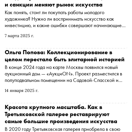
«Сноба» Александр Юдин попросил экспертов арт-
и санкции меняют рынок искусства
рынка высказаться о наболевшем. В этой колонке —
Как понять, стоит ли покупать работы молодого
Ольга Попова, основательница проекта «АукциON».
художника? Нужно ли воспринимать искусство как
Она рассказывает, как формируются цены на
инвестицию, и какие ошибки совершают начинающие
аукционах, почему стартовая стоимость может быть ниже
коллекционеры? Почему российский арт-рынок
рыночной и кто сегодня определяет тренды в искусстве
7 марта 2025 г.
остается закрытым, но при этом продолжает
развиваться? Какие художники востребованы за
рубежом, и как санкции изменили рынок? Автор
Ольга Попова: Коллекционирование в
«Сноба» Александр Юдин попросил экспертов арт-
целом перестало быть элитарной историей
рынка высказаться о наболевшем. В новом материале
В конце 2024 года на карте Москвы появился новый
цикла основатель инвестиционной платформы на
аукционный дом — «АукциON». Проект разместился в
основе ИИ для физического искусства MyInvestArt
полуподвальном помещении на Садовой-Спасской и
Владимир Шабасон объясняет, какие технологии могут
стал одновременно зоной для торгов и выставочным
повлиять на рынок в будущем и почему современное
14 января 2025 г.
пространством. Его основала партнер галереи
искусство в мире ценится выше классики
pop/off/art и создательница онлайн-галереи Artzip
Ольга Попова. По итогам первых торгов своих
Красота крупного масштаба. Как в
владельцев нашли 72% лотов, а пока аукцион на
Третьяковской галерее реставрируют
«каникулах», в пространстве идет выставка «Точка
самые большие произведения искусства
сборки». Ольга рассказала «Снобу», какой может быть
В 2020 году Третьяковская галерея приобрела в свою
кэшбэк от покупки произведения на аукционе, что такое