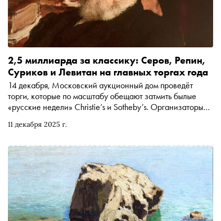
— а главное, зачем — его покупает
2,5 миллиарда за классику: Серов, Репин,
Суриков и Левитан на главных торгах года
14 декабря, Московский аукционный дом проведёт
торги, которые по масштабу обещают затмить былые
«русские недели» Christie’s и Sotheby’s. Организаторы
собрали коллекцию с рекордным эстимейтом в 2,5
11 декабря 2025 г.
миллиарда рублей. «Сноб» изучил каталог и выбрал
главные шедевры, за которые будут бороться
коллекционеры