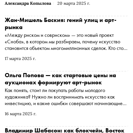
Александра Копылова
20 марта 2025 г.
Жан-Мишель Баския: гений улиц и арт-
рынка
«Между риском и совриском» — это новый проект
«Сноба», в котором мы разбираем, почему искусство
становится объектом многомиллионных сделок. Кто стоит
за этими суммами? Какие картины бьют рекорды и что
17 марта 2025 г.
происходит за кулисами крупнейших аукционов мира?
Новый выпуск уже на VK. Искусствовед Алина Сопова и
актриса Диана Милютина рассказывают о картинах
Ольга Попова — как стартовые цены на
художника-самоучки Жана-Мишеля Баскии. Его «Без
аукционах формируют арт-рынок
названия» (1982) стала одним из самых громких
Как понять, стоит ли покупать работы молодого
событий в истории арт-рынка
художника? Нужно ли воспринимать искусство как
инвестицию, и какие ошибки совершают начинающие
коллекционеры? Почему российский арт-рынок
16 марта 2025 г.
остается закрытым, но при этом продолжает
развиваться? Какие художники востребованы за
рубежом, и как санкции изменили рынок? Автор
Владимир Шабасон: как блокчейн, Восток