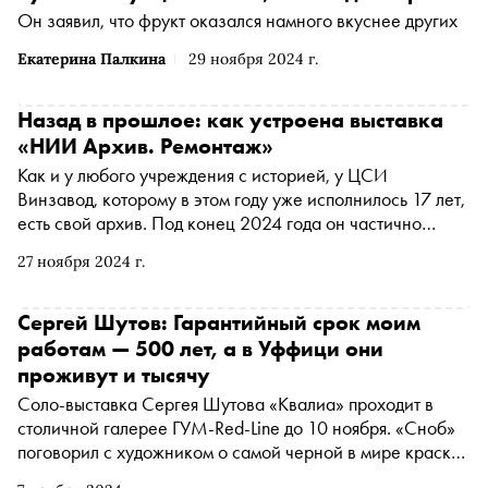
Он заявил, что фрукт оказался намного вкуснее других
Екатерина Палкина
29 ноября 2024 г.
Назад в прошлое: как устроена выставка
«НИИ Архив. Ремонтаж»
Как и у любого учреждения с историей, у ЦСИ
Винзавод, которому в этом году уже исполнилось 17 лет,
есть свой архив. Под конец 2024 года он частично
доступен публике в виде выставки «НИИ Архив.
27 ноября 2024 г.
Ремонтаж». Название проекта рифмуется с целым
направлением работы Центра современного искусства
— «НИИ (Наука, Исследование, Искусство) Архив». Его
Сергей Шутов: Гарантийный срок моим
суть заключается в комплексном подходе к изучению
работам — 500 лет, а в Уффици они
истории современного искусства в стране, начиная с
проживут и тысячу
работы с библиотекой и издательской программой и
Соло-выставка Сергея Шутова «Квалиа» проходит в
заканчивая выставочными и образовательными
столичной галерее ГУМ-Red-Line до 10 ноября. «Сноб»
проектами. «Сноб» побывал на выставке и узнал, как
поговорил с художником о самой черной в мире краске,
все элементы этой формулы искусствознания связаны
о принципе «воруй, как художник» и о манере
между собой