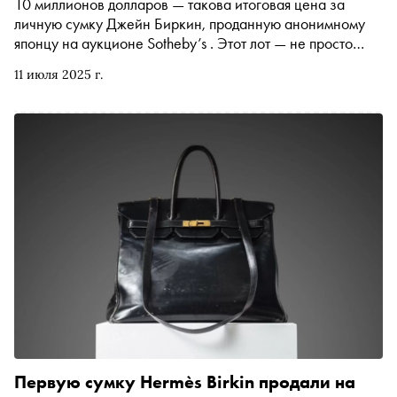
10 миллионов долларов — такова итоговая цена за
личную сумку Джейн Биркин, проданную анонимному
японцу на аукционе Sotheby’s . Этот лот — не просто
редкий аксессуар, а первый в истории прототип,
11 июля 2025 г.
созданный «на салфетке» после случайной встречи
актрисы с главой Hermès в самолете «Лондон —
Париж». Рекордная стоимость лота говорит не столько о
мире моды, сколько о том, как личная история,
подлинность и даже шероховатости становятся главной
валютой в мире люкса
Первую сумку Hermès Birkin продали на