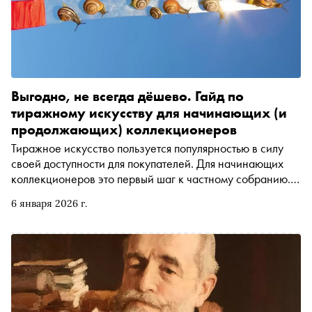
Выгодно, не всегда дёшево. Гайд по
тиражному искусству для начинающих (и
продолжающих) коллекционеров
Тиражное искусство пользуется популярностью в силу
своей доступности для покупателей. Для начинающих
коллекционеров это первый шаг к частному собранию.
Но если тираж лимитированный и от старого мастера, то
6 января 2026 г.
для ценителей он — находка, имеющая исторический и
музейный вес. Параллельно с интересом к тиражу
растёт и рынок — пока художники пробуют разные
техники, появляются специализированные галереи и
ярмарки, а коллекционеры обращаются к тиражу как к
ядру собрания. «Сноб» разобрался, что такое тиражное
искусство, как формируется цена на такие объекты и кто