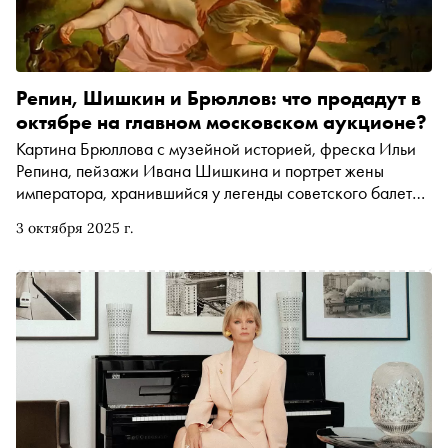
Репин, Шишкин и Брюллов: что продадут в
октябре на главном московском аукционе?
Картина Брюллова с музейной историей, фреска Ильи
Репина, пейзажи Ивана Шишкина и портрет жены
императора, хранившийся у легенды советского балета
Вагановой, — 12 октября Московский аукционный дом
3 октября 2025 г.
проведёт торги на 800 миллионов рублей