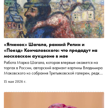
«Ягненок» Шагала, ранний Репин и
«Поезд» Кончаловского: что продадут на
московском аукционе в мае
Работа Марка Шагала, которая впервые окажется на
торгах в России, авторский вариант картины Владимира
Маковского из собрания Третьяковской галереи, редкие
холсты Ильи Репина, пейзажи Ивана Шишкина и
15 мая 2026 г.
Исаака Левитана — 24 мая Московский аукционный
дом выставит на торги коллекцию русского искусства
общей стоимостью 2 млрд рублей