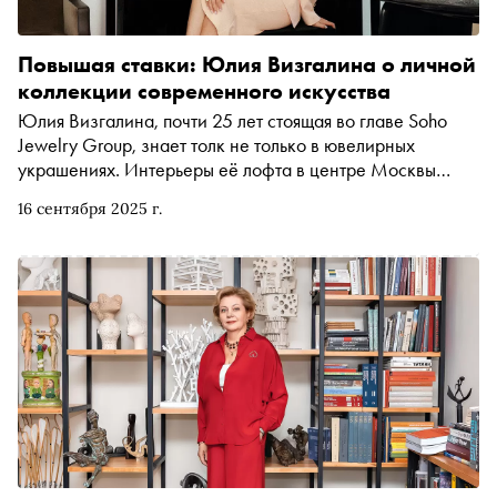
Повышая ставки: Юлия Визгалина о личной
коллекции современного искусства
Юлия Визгалина, почти 25 лет стоящая во главе Soho
Jewelry Group, знает толк не только в ювелирных
украшениях. Интерьеры её лофта в центре Москвы
украшают полотна и скульптуры из видных
16 сентября 2025 г.
отечественных галерей современного искусства, за
некоторые из которых хозяйке дома пришлось азартно
побороться на аукционах. В осеннем номере «Сноба»
Юлия рассказала о своих эстетических предпочтениях и
о принципах взаимодействия с художественными
объектами в обычной жизни, а также о том, как её
увлечение искусством стало основой
благотворительного аукциона «Лучшая Ёлка 7.12»