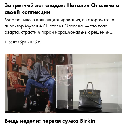
Запретный лот сладок: Наталия Опалева о
своей коллекции
Мир большого коллекционирования, в котором живет
директор Музея AZ Наталия Опалева, — это поле
азарта, страсти и порой иррациональных решений.
Недавно она стала первым лауреатом премии
11 сентября 2025 г.
«Коллекционер года», учрежденной BORK и фондом
Cosmoscow. Как сориентироваться на этом поле? Когда
стоит сказать «стоп», а когда — идти до конца, даже если
цена улетает в космос? «Сноб» поговорил с Наталией о
самой сложной покупке, «капитале» коллекционера и
«детоксе от искусства»
Вещь недели: первая сумка Birkin