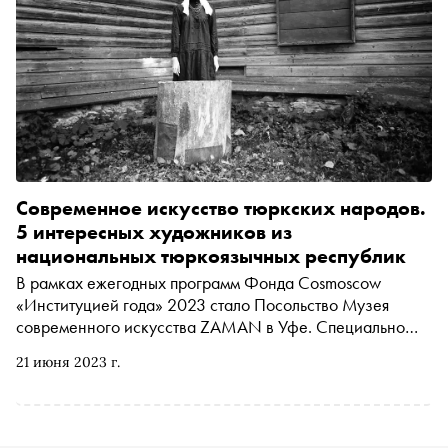
Современное искусство тюркских народов.
5 интересных художников из
национальных тюркоязычных республик
В рамках ежегодных программ Фонда Cosmoscow
«Институцией года» 2023 стало Посольство Музея
современного искусства ZAMAN в Уфе. Специально
для «Сноба» команда музея рассказала о современных
21 июня 2023 г.
художниках из национальных тюркоязычных республик,
за которыми стоит следить