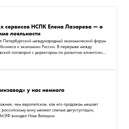
х сервисов НСПК Елена Лазарева — о
мме лояльности
 бизнеса и экономики России. В перерыве между
ской поговорил с директором по развитию клиентских
т (НСПК) Еленой Лазаревой. Она рассказала, как
оплаты и переводов, в чем выгода покупки по СБП для
инзавод» у нас немного
ожнее, чем европейское, как его продажам мешает
 российскому вину меняют слепые дегустустации,
 ПМЭФ винодел Илья Волошин