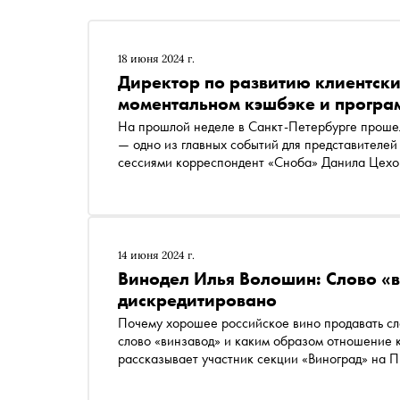
18 июня 2024 г.
Директор по развитию клиентски
моментальном кэшбэке и програ
На прошлой неделе в Санкт-Петербурге прошел Петербургский международный экономический форум
— одно из главных событий для представителей
сессиями корреспондент «Сноба» Данила Цехов
сервисов Национальной системы платежных кар
быстрые платежи заменили привычные способы 
покупателя и как работает онлайн-кешбэк
14 июня 2024 г.
Винодел Илья Волошин: Слово «в
дискредитировано
Почему хорошее российское вино продавать сл
слово «винзавод» и каким образом отношение к
рассказывает участник секции «Виноград» на