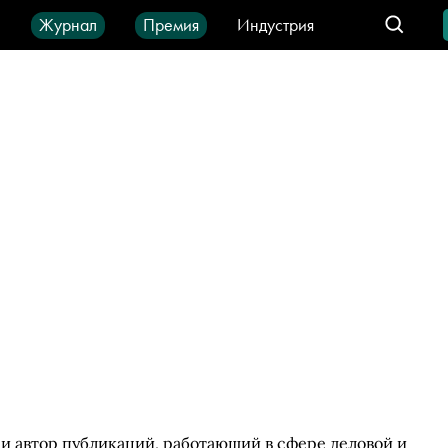
ы
Журнал
Премия
Индустрия
део
Город
IT-продукты
и автор публикаций, работающий в сфере деловой и