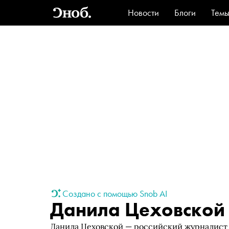
Новости
Блоги
Тем
Стиль
Ви
Создано с помощью Snob AI
Данила Цеховской
Данила Цеховской — российский журналист 