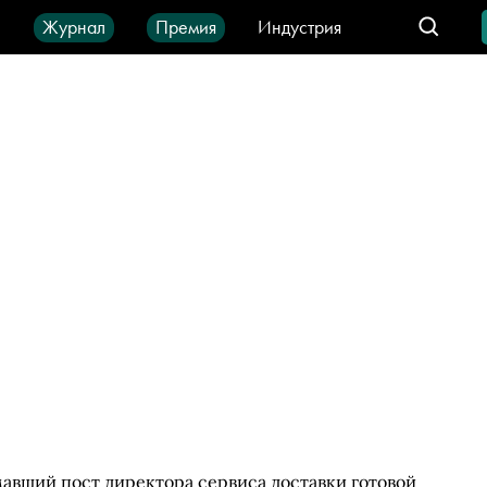
ы
Журнал
Премия
Индустрия
део
Город
IT-продукты
авший пост директора сервиса доставки готовой