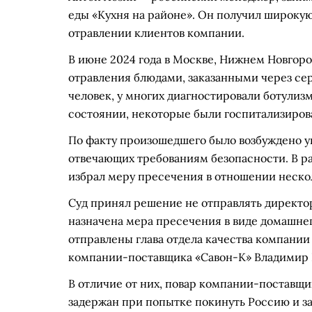
еды «Кухня на районе». Он получил широкую
отравлении клиентов компании.
В июне 2024 года в Москве, Нижнем Новгор
отравления блюдами, заказанными через сер
человек, у многих диагностировали ботулиз
состоянии, некоторые были госпитализиров
По факту произошедшего было возбуждено уго
отвечающих требованиям безопасности. В р
избрал меру пресечения в отношении нескол
Суд принял решение не отправлять директор
назначена мера пресечения в виде домашнег
отправлены глава отдела качества компани
компании-поставщика «Савон-К» Владимир
В отличие от них, повар компании-поставщ
задержан при попытке покинуть Россию и за