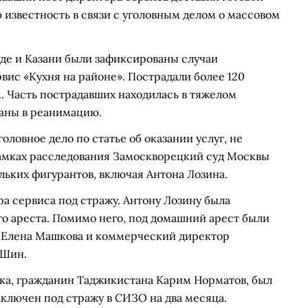
 известность в связи с уголовным делом о массовом
оде и Казани были зафиксированы случаи
вис «Кухня на районе». Пострадали более 120
м. Часть пострадавших находилась в тяжелом
аны в реанимацию.
ловное дело по статье об оказании услуг, не
амках расследования Замоскворецкий суд Москвы
ьких фигурантов, включая Антона Лозина.
а сервиса под стражу. Антону Лозину была
о ареста. Помимо него, под домашний арест были
и Елена Машкова и коммерческий директор
 Шин.
ика, гражданин Таджикистана Карим Норматов, был
ключен под стражу в СИЗО на два месяца.