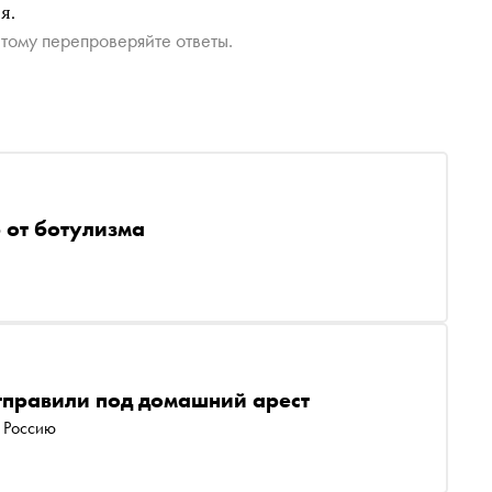
я.
тому перепроверяйте ответы.
 от ботулизма
тправили под домашний арест
 Россию