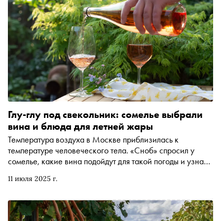
Глу-глу под свекольник: сомелье выбрали
вина и блюда для летней жары
Температура воздуха в Москве приблизилась к
температуре человеческого тела. «Сноб» спросил у
сомелье, какие вина подойдут для такой погоды и узнал,
какие из них хорошо сочетаются с ягодами, пиццей и
11 июля 2025 г.
другими закусками для посиделок на открытом воздухе