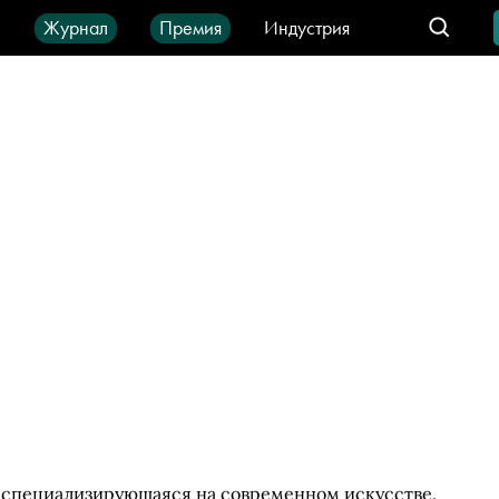
ы
Журнал
Премия
Индустрия
део
Город
IT-продукты
я, специализирующаяся на современном искусстве.