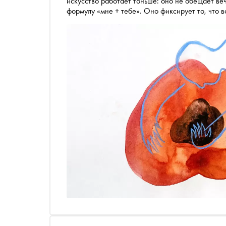
искусство работает тоньше: оно не обещает веч
формулу «мне + тебе». Оно фиксирует то, что в
ту самую сердечную галлюцинацию, когда знак
«Сноба» — произведения искусства, которые го
честнее, чем любое «навсегда»