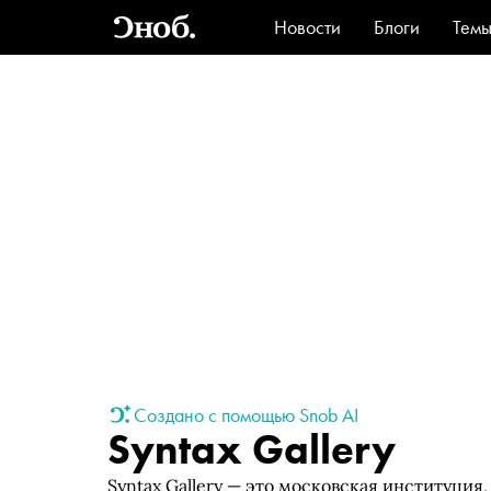
Новости
Блоги
Тем
Стиль
Ви
Создано с помощью Snob AI
Syntax Gallery
Syntax Gallery — это московская институци