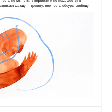
ность, не клянётся в верности и не помещается в
озникает между — тревогу, нежность, абсурд, свободу и
и любви начинают мерещиться повсюду. В подборке
ворят о чувствах сложнее, чем открытка с признанием, и