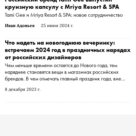
круизную капсулу с Mriya Resort & SPA
Tami Gee и Mriya Resort & SPA: новое сотрудничество
Иван Адоньев
25 июня 2024 г.
Что надеть на новогоднюю вечеринку:
встречаем 2024 год в праздничных нарядах
от российских дизайнеров
Чем меньше времени остается до Нового года, тем
наряднее становятся вещи в магазинах российских
брендов. В чем отмечать главный праздник года, вне
зависимости от того, где он застанет: дома, на
8 декабря 2023 г.
официальном событии или шумной вечеринке? Ответ на
этот вопрос обозреватель «Сноба» Аня Батурина нашла
в лукбуках отечественных дизайнеров