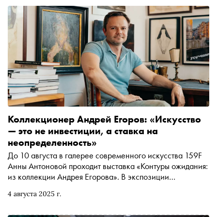
Коллекционер Андрей Егоров: «Искусство
— это не инвестиции, а ставка на
неопределенность»
До 10 августа в галерее современного искусства 159F
Анны Антоновой проходит выставка «Контуры ожидания:
из коллекции Андрея Егорова». В экспозиции
представлены работы молодых, но уже признанных
4 августа 2025 г.
российской арт-сценой художников из частного
собрания Егорова. Все произведения объединяет то, что