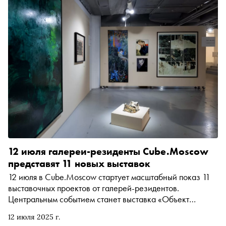
они относятся к ранним этапам карьеры своих авторов.
«Сноб» поговорил с Андреем Егоровым об азарте и
интуиции в коллекционировании, о ликвидности
молодого искусства с инвестиционной точки зрения, а
также о том, как в последние годы масштабировался
онлайн-сегмент арт-рынка
12 июля галереи-резиденты Cube.Moscow
представят 11 новых выставок
12 июля в Cube.Moscow стартует масштабный показ 11
выставочных проектов от галерей-резидентов.
Центральным событием станет выставка «Объект
желания» в рамках Биеннале частных коллекций,
12 июля 2025 г.
организованной фондом «Новые коллекционеры»