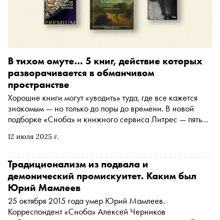
В тихом омуте… 5 книг, действие которых
разворачивается в обманчивом
пространстве
Хорошие книги могут «уводить» туда, где все кажется
знакомым — но только до поры до времени. В новой
подборке «Сноба» и книжного сервиса Литрес — пять
романов, авторы которых мастерски играют с
12 июля 2025 г.
восприятием, заставляя сомневаться в реальности
происходящего
Традиционализм из подвала и
демонический промискуитет. Каким был
Юрий Мамлеев
25 октября 2015 года умер Юрий Мамлеев.
Корреспондент «Сноба» Алексей Черников