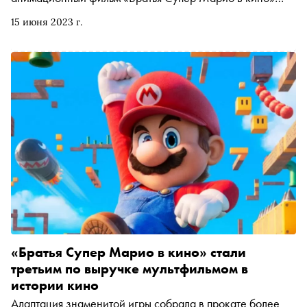
стал третьим по кассовым сборам мультфильмом в
15 июня 2023 г.
истории. Узнать больше о культовой игре и ее
создателях можно из книги Джеффа Райана «Super
Mario. Как Nintendo покорила мир» издательства
«Бомбора». «Сноб» публикует отрывок
«Братья Супер Марио в кино» стали
третьим по выручке мультфильмом в
истории кино
Адаптация знаменитой игры собрала в прокате более