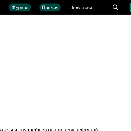
ы
Журнал
Премия
Индустрия
део
Город
IT-продукты
ателя и крупнейшего акционера нефтяной