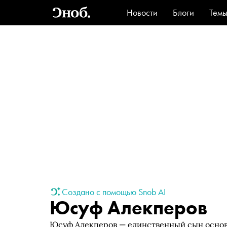
Новости
Блоги
Тем
Стиль
Ви
Создано с помощью Snob AI
Юсуф Алекперов
Юсуф Алекперов — единственный сын основ