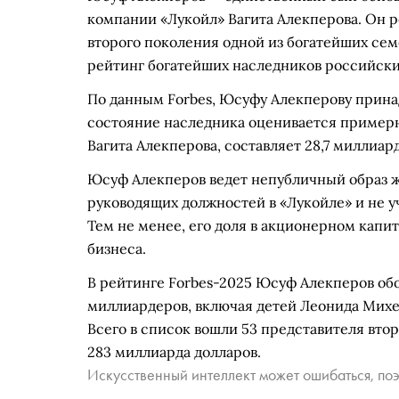
компании «Лукойл» Вагита Алекперова. Он ро
второго поколения одной из богатейших семе
рейтинг богатейших наследников российских
По данным Forbes, Юсуфу Алекперову прина
состояние наследника оценивается примерно
Вагита Алекперова, составляет 28,7 миллиар
Юсуф Алекперов ведет непубличный образ жи
руководящих должностей в «Лукойле» и не 
Тем не менее, его доля в акционерном капи
бизнеса.
В рейтинге Forbes-2025 Юсуф Алекперов об
миллиардеров, включая детей Леонида Михе
Всего в список вошли 53 представителя вто
283 миллиарда долларов.
Искусственный интеллект может ошибаться, поэ