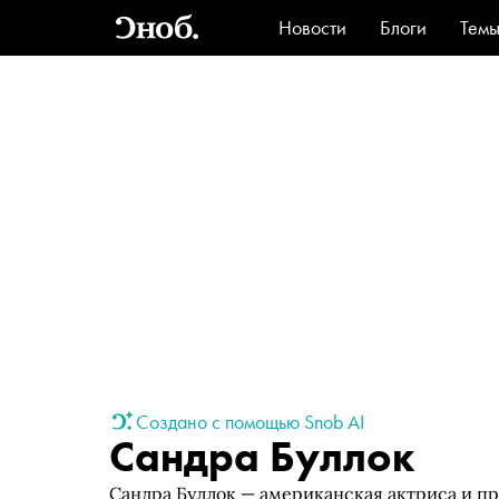
Новости
Блоги
Тем
Стиль
Ви
Создано с помощью Snob AI
Сандра Буллок
Сандра Буллок — американская актриса и п