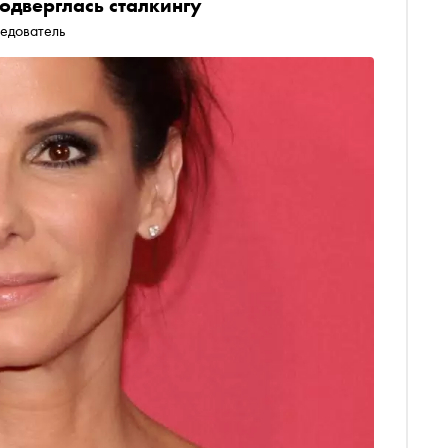
одверглась сталкингу
ледователь