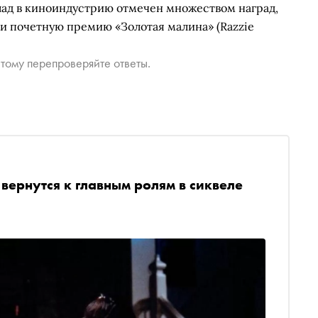
лад в киноиндустрию отмечен множеством наград,
 почетную премию «Золотая малина» (Razzie
тому перепроверяйте ответы.
вернутся к главным ролям в сиквеле