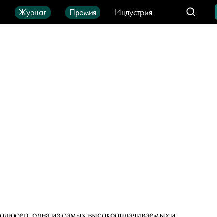
ы
Журнал
Премия
Индустрия
део
Город
IT-продукты
родюсер, одна из самых высокооплачиваемых и