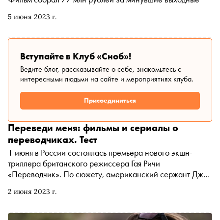
5 июня 2023 г.
Вступайте в Клуб «Сноб»!
Ведите блог, рассказывайте о себе, знакомьтесь с
интересными людьми на сайте и мероприятиях клуба.
Присоединиться
Переведи меня: фильмы и сериалы о
переводчиках. Тест
1 июня в России состоялась премьера нового экшн-
триллера британского режиссера Гая Ричи
«Переводчик». По сюжету, американский сержант Джон
Кинли, которого играет Джейк Джилленхол, чудом
2 июня 2023 г.
выживает в Афганистане благодаря переводчику
Ахмеду. Это далеко не первая картина в истории кино,
рассказывающая о непростой работе тех, кто помогает