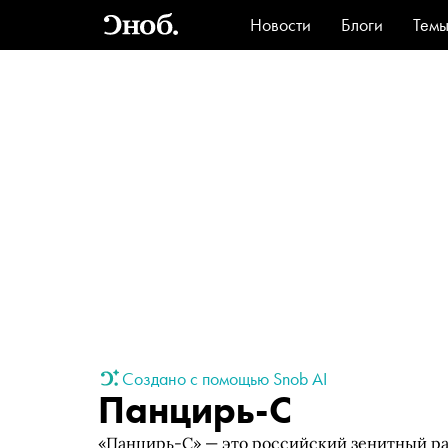
Новости
Блоги
Тем
Стиль
Ви
Создано с помощью Snob AI
Панцирь-С
«Панцирь-С» — это российский зенитный р