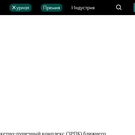
ы
Журнал
Премия
Индустрия
део
Город
IT-продукты
акетно-пушечный комплекс (ЗРПК) ближнего