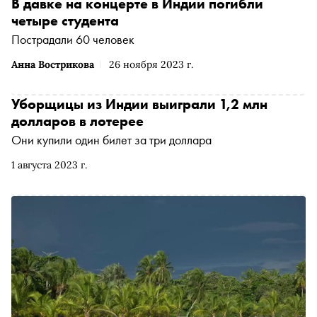
поколения в поколение. Вергезе не только рассказывает
В давке на концерте в Индии погибли
историю героев, он виртуозно ткет полотно истории
четыре студента
Индии и тех перемен, которые произошли со страной в
Пострадали 60 человек
XX веке. «Сноб» публикует фрагмент из романа
Анна Вострикова
26 ноября 2023 г.
Уборщицы из Индии выиграли 1,2 млн
долларов в лотерее
Они купили один билет за три доллара
1 августа 2023 г.