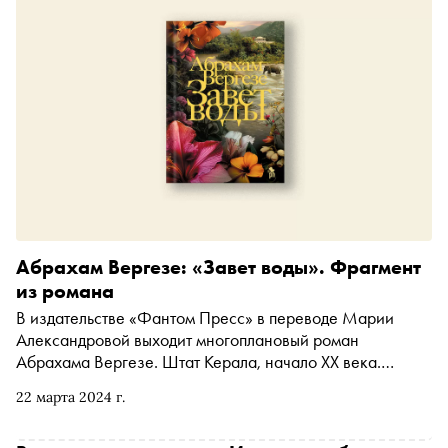
Абрахам Вергезе: «Завет воды». Фрагмент
из романа
В издательстве «Фантом Пресс» в переводе Марии
Александровой выходит многоплановый роман
Абрахама Вергезе. Штат Керала, начало XX века.
Двенадцатилетняя девушка выходит замуж за мужчину,
22 марта 2024 г.
значительно старше себя. Ей предстоит стать главой
семейного клана и совладать с недугом, переходящим из