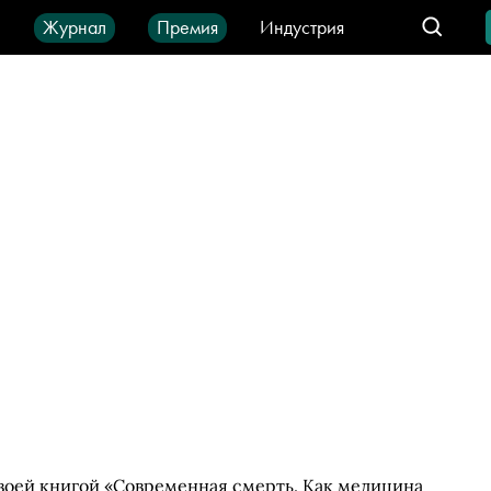
ы
Журнал
Премия
Индустрия
део
Город
IT-продукты
своей книгой «Современная смерть. Как медицина