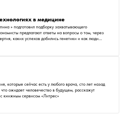
технологиях в медицине
ьпина » подготовил подборку захватывающего
ономисты предлагают ответы на вопросы о том, через
ертия, каких успехов добились генетики и как люди
ия, которые сейчас есть у любого врача, сто лет назад
и что ожидает человечество в будущем, расскажут
произведения, собранные «Снобом» совместно с книжным сервисом «Литрес»