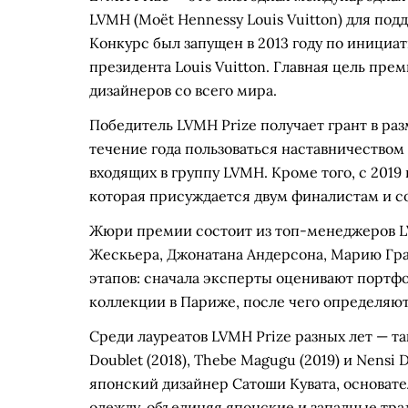
LVMH (Moët Hennessy Louis Vuitton) для по
Конкурс был запущен в 2013 году по инициа
президента Louis Vuitton. Главная цель пр
дизайнеров со всего мира.
Победитель LVMH Prize получает грант в раз
течение года пользоваться наставничеством
входящих в группу LVMH. Кроме того, с 2019
которая присуждается двум финалистам и со
Жюри премии состоит из топ-менеджеров L
Жескьера, Джонатана Андерсона, Марию Гра
этапов: сначала эксперты оценивают портф
коллекции в Париже, после чего определяю
Среди лауреатов LVMH Prize разных лет — так
Doublet (2018), Thebe Magugu (2019) и Nensi D
японский дизайнер Сатоши Кувата, основате
одежду, объединяя японские и западные тра