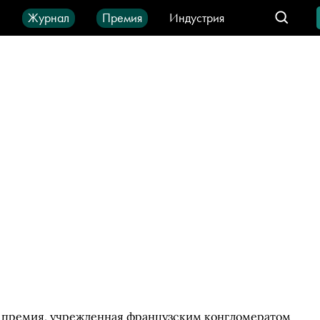
ы
Журнал
Премия
Индустрия
део
Город
IT-продукты
я премия, учрежденная французским конгломератом