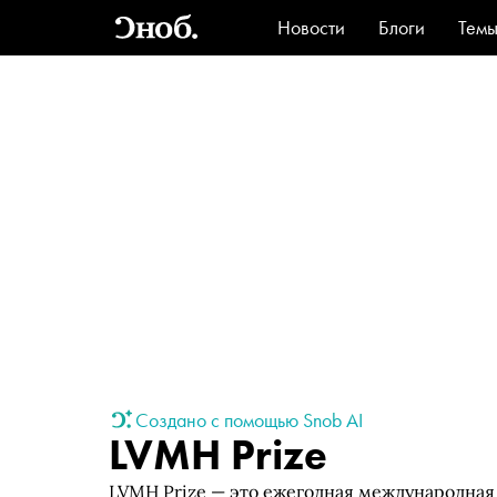
Новости
Блоги
Тем
Стиль
Ви
Создано с помощью Snob AI
LVMH Prize
LVMH Prize — это ежегодная международна