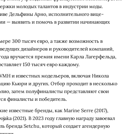
ддержки молодых талантов в индустрии моды.
тиве Дельфины Арно, исполнительного вице-
емии — выявить и помочь в развитии начинающих
мере 300 тысяч евро, а также возможность в
 ведущих дизайнеров и руководителей компаний,
 года вручается премия имени Карла Лагерфельда,
ставляет 150 тысяч евро каждому.
VMH и известных модельеров, включая Никола
цию Кьюри и других. Отбор проходит в несколько
олио, затем полуфиналисты представляют свои
тся финалисты и победитель.
ие известные бренды, как Marine Serre (2017),
ojaka (2021). В 2023 году главную награду завоевал
ль бренда Setchu, который создает агендерную
диции.