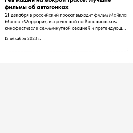
фильмы об автогонках
21 декабря в российский прокат выходит фильм Майкла
Манна «Феррари», встреченный на Венецианском
кинофестивале семиминутной овацией и претендующий
на «Оскар». Легендарного автомобильного инженера в
12 декабря 2023 г.
картине играет Адам Драйвер. «Сноб» вспоминает
лучшие киноленты про самые быстрые машины в мире и
происшествия на гоночных трассах