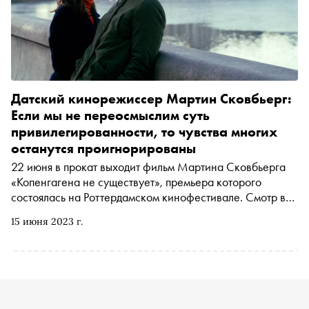
Датский кинорежиссер Мартин Сковбьерг:
Если мы не переосмыслим суть
привилегированности, то чувства многих
останутся проигнорированы
22 июня в прокат выходит фильм Мартина Сковбьерга
«Копенгагена не существует», премьера которого
состоялась на Роттердамском кинофестивале. Смотр в
Роттердаме считается главной платформой для
15 июня 2023 г.
подающих большие надежды молодых режиссеров.
Именно там показывали свои первые работы Кристофер
Нолан, Келли Райхардт, Тодд Хейнс и многие другие.
Специально для «Сноба» Дмитрий Елагин поговорил с
режиссером о проблемах скандинавских стран и
вредных социальных стереотипах