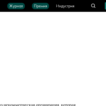
ы
Журнал
Премия
Индустрия
део
Город
IT-продукты
о некоммерческая организация, которая