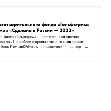
аготворительного фонда «Гольфстрим»
ия «Сделано в России — 2023»
го фонда «Гольфстрим» — претендент на премию
ство». Подробнее о проекте читайте в материале
анк Premium&Private». Технологический партнер —
ктика важных дел» — «Россия — страна возможностей»