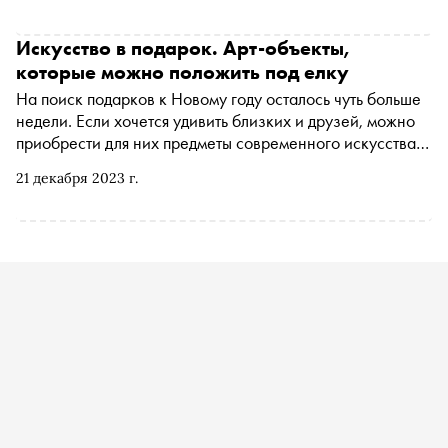
выпускников — по одному от каждого года — и стала
размышлением о внутреннем конфликте между
стремлением к высокой оценке и желанием сохранить
Искусство в подарок. Арт-объекты,
собственный голос. Экспозиция воплотилась в
которые можно положить под елку
пространстве для осмысления того, как художественная
На поиск подарков к Новому году осталось чуть больше
индивидуальность формируется внутри (или вопреки)
недели. Если хочется удивить близких и друзей, можно
институциональной системы. «Сноб» рассказывает
приобрести для них предметы современного искусства.
подробно о каждом объекте
«Сноб» составил подборку арт-объектов из московских
21 декабря 2023 г.
галерей, кинотеатров и музеев