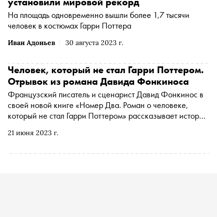
установили мировой рекорд
На площадь одновременно вышли более 1,7 тысячи
человек в костюмах Гарри Поттера
Иван Адоньев
30 августа 2023 г.
Человек, который не стал Гарри Поттером.
Отрывок из романа Давида Фонкиноса
Французский писатель и сценарист Давид Фонкинос в
своей новой книге «Номер Два. Роман о человеке,
который не стал Гарри Поттером» рассказывает историю
Мартина Хилла. В 2000 году он проходил кастинг и мог
21 июня 2023 г.
сыграть одного из самых известных волшебников, но из
двух оставшихся кандидатов режиссер выбрал Дэниэла
Рэдклиффа. Рассказ о провале оказывается
вдохновляющей историей преодоления. С разрешения
издательства «Иностранка» «Сноб» публикует отрывок