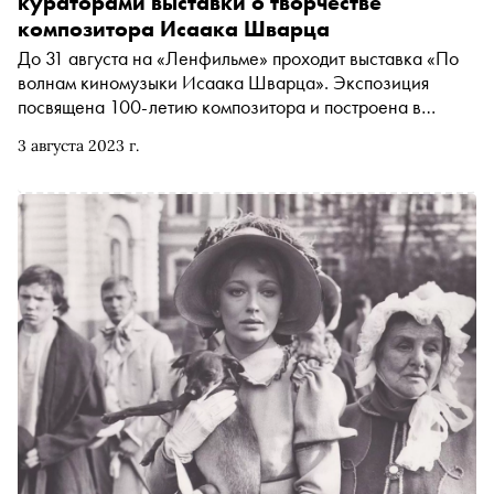
кураторами выставки о творчестве
композитора Исаака Шварца
До 31 августа на «Ленфильме» проходит выставка «По
волнам киномузыки Исаака Шварца». Экспозиция
посвящена 100-летию композитора и построена в
необычном формате речной прогулки. «Сноб»
3 августа 2023 г.
поговорил с кураторами проекта Анной Маугли и
Дмитрием Мишениным о музыке Шварца и о том,
почему традиция передачи красоты в русском искусстве
не должна прерываться