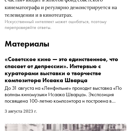
кинематографа и регулярно демонстрируется на
телевидении и в кинотеатрах.
Искусственный интеллект может ошибаться, поэтому
перепроверяйте ответы.
Материалы
«Советское кино — это единственное, что
спасает от депрессии». Интервью с
кураторами выставки о творчестве
композитора Исаака Шварца
До 31 августа на «Ленфильме» проходит выставка «По
волнам киномузыки Исаака Шварца». Экспозиция
посвящена 100-летию композитора и построена в
необычном формате речной прогулки. «Сноб»
3 августа 2023 г.
поговорил с кураторами проекта Анной Маугли и
Дмитрием Мишениным о музыке Шварца и о том,
почему традиция передачи красоты в русском искусстве