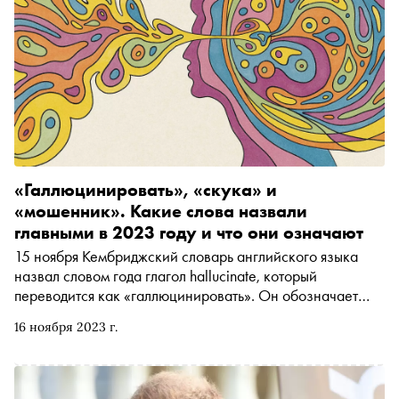
«Галлюцинировать», «скука» и
«мошенник». Какие слова назвали
главными в 2023 году и что они означают
15 ноября Кембриджский словарь английского языка
назвал словом года глагол hallucinate, который
переводится как «галлюцинировать». Он обозначает
ситуацию, когда искусственный интеллект выдает
16 ноября 2023 г.
ложную информацию. Какие еще термины стали
главными в 2023 году и с какими событиями в мире они
связаны — в материале «Сноба»