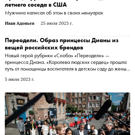
летнего соседа в США
Мужчина написал об этом в своих мемуарах
Иван Адоньев
25 июля 2023 г.
Переодели. Образ принцессы Дианы из
вещей российских брендов
Новый герой рубрики «Сноба» «Переодели» —
принцесса Диана. «Королева людских сердец» прошла
путь от помощницы воспитателя в детском саду до жены
принца Великобритании. За это время ее стиль
5 июля 2023 г.
изменился кардинально. Обозреватель «Сноба» Аня
Батурина присмотрелась к образам леди Ди и нашла
похожие вещи в коллекциях российских дизайнеров