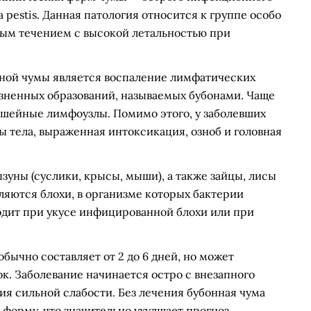
 pestis. Данная патология относится к группе особо
ым течением с высокой летальностью при
ной чумы является воспаление лимфатических
езненных образований, называемых бубонами. Чаще
шейные лимфоузлы. Помимо этого, у заболевших
 тела, выраженная интоксикация, озноб и головная
уны (суслики, крысы, мыши), а также зайцы, лисы
ляются блохи, в организме которых бактерии
дит при укусе инфицированной блохи или при
ычно составляет от 2 до 6 дней, но может
ток. Заболевание начинается остро с внезапного
ия сильной слабости. Без лечения бубонная чума
форму, что значительно ухудшает прогноз.