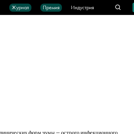
ы
Журнал
Премия
Индустрия
део
Город
IT-продукты
 клинических форм чумы — острого инфекционного