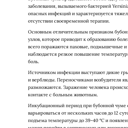
заболевания, вызываемого бактерией Yersinia
опасных инфекций и характеризуется тяжел
отсутствии своевременной терапии.
Основным отличительным признаком бубон
узлов, которое приводит к образованию бол
всего поражаются паховые, подмышечные и 
наблюдается резкое повышение температуры
боль.
Источником инфекции выступают дикие грыз
и верблюды. Переносчиками возбудителя яв
размножаются. Заражение человека происхо
контакте с больным животным.
Инкубационный период при бубонной чуме об
варьироваться от нескольких часов до 12 су
подъема температуры до 39–40 °C и появлен
может перейти в септическую или легочную 