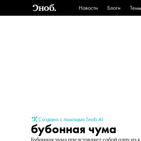
Новости
Блоги
Тем
Стиль
Ви
Создано с помощью Snob AI
бубонная чума
Бубонная чума представляет собой одну из