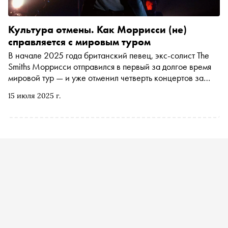
Культура отмены. Как Моррисси (не)
справляется с мировым туром
В начале 2025 года британский певец, экс-солист The
Smiths Моррисси отправился в первый за долгое время
мировой тур — и уже отменил четверть концертов за
пару дней до назначенных дат. Автор «Сноба» Егор
15 июля 2025 г.
Спесивцев полетел на отмененное выступление в
Стамбул — и теперь делится впечатлениями и объясняет,
почему злиться на Мозза неправильно (хотя и очень
хочется)