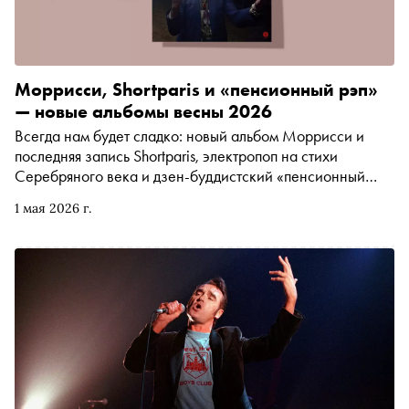
Моррисси, Shortparis и «пенсионный рэп»
— новые альбомы весны 2026
Всегда нам будет сладко: новый альбом Моррисси и
последняя запись Shortparis, электропоп на стихи
Серебряного века и дзен-буддистский «пенсионный
рэп» —с плейлистом от «Сноба» весну можно встречать
1 мая 2026 г.
в любом настроении (и возрасте!)