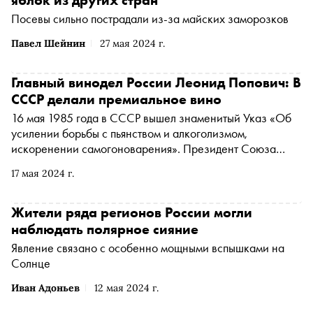
Посевы сильно пострадали из-за майских заморозков
Павел Шейнин
27 мая 2024 г.
Главный винодел России Леонид Попович: В
СССР делали премиальное вино
16 мая 1985 года в СССР вышел знаменитый Указ «Об
усилении борьбы с пьянством и алкоголизмом,
искоренении самогоноварения». Президент Союза
виноградарей и виноделов России Леонид Попович
17 мая 2024 г.
рассказал «Снобу», как винная промышленность жила
при «сухом законе»
Жители ряда регионов России могли
наблюдать полярное сияние
Явление связано с особенно мощными вспышками на
Солнце
Иван Адоньев
12 мая 2024 г.