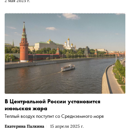
2 мая 2025 г.
не спасет от одиночества, беспросветности и желания,
чтобы кто-то зажег свет. «Сноб» публикует фрагмент из
книги, вышедшей в издательстве «Азбука» в серии
«Голоса»
В Центральной России установится
июньская жара
Теплый воздух поступит со Средиземного моря
Екатерина Палкина
15 апреля 2025 г.