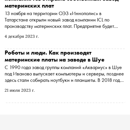
материнских плат
13 ноября на территории ОЭЗ «Иннополис» в
Татарстане открыли новый завод компании ICL по
производству материнских плат. Предприятие будет
изготавливать комплектующие для компьютерной
4 декабря 2023 г.
техники своих брендов в России. «Сноб» съездил на
открытие предприятия, чтобы разобраться, зачем
запускать свое производство, если дешевле закупать
Роботы и люди. Как производят
аналоги в Китае
материнские платы на заводе в Шуе
С 1990 года завод группы компаний «Аквариус» в Шуе
под Иваново выпускает компьютеры и серверы, позднее
здесь стали собирать ноутбуки и планшеты. В 2018 году
начали изготавливать и материнские платы, а в 2023-м
21 июля 2023 г.
запустили новую линию по их производству. Посмотреть,
как она устроена, отправилась корреспондент «Сноба»