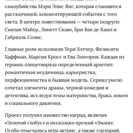
самоубийства Мэри Элис Янг, которая становится
рассказчицей, комментирующей события с того
света. В центре повествования — четыре подруги:
Сьюзан Майер, Линетт Скаво, Бри Ван де Камп и
Габриэль Солис.
Главные роли исполнили Тери Хэтчер, Фелисити
Хаффман, Марсия Кросс и Ева Лонгория. Каждая из
героинь олицетворяла определенный архетип:
романтичная неудачница, карьеристка,
перфекционистка и бывшая модель. Сериал умело
сочетал элементы драмы, черной комедии и
детектива, исследуя темы материнства, брака, измен
и социального давления.
Проект получил множество наград, включая
«Золотой глобус» и несколько премий «Эмми».
Особо отмечалась игра актрис, а также сценарий,