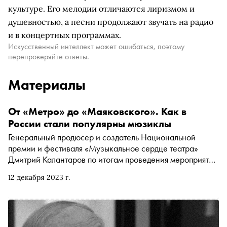
культуре. Его мелодии отличаются лиризмом и
душевностью, а песни продолжают звучать на радио
и в концертных программах.
Искусственный интеллект может ошибаться, поэтому
перепроверяйте ответы.
Материалы
От «Метро» до «Маяковского». Как в
России стали популярны мюзиклы
Генеральный продюсер и создатель Национальной
премии и фестиваля «Музыкальное сердце театра»
Дмитрий Калантаров по итогам проведения мероприятия,
которое состоялось в Кузбассе с 10 по 20 ноября,
12 декабря 2023 г.
рассказал о том, как за 15 лет в России произошло
полное замещение лицензионных постановок на
отечественные