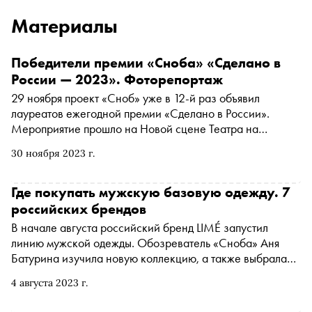
Материалы
Победители премии «Сноба» «Сделано в
России — 2023». Фоторепортаж
29 ноября проект «Сноб» уже в 12-й раз объявил
лауреатов ежегодной премии «Сделано в России».
Мероприятие прошло на Новой сцене Театра на
Таганке. Фото победителей — в материале
30 ноября 2023 г.
Где покупать мужскую базовую одежду. 7
российских брендов
В начале августа российский бренд LIMÉ запустил
линию мужской одежды. Обозреватель «Сноба» Аня
Батурина изучила новую коллекцию, а также выбрала
еще 6 модных отечественных марок, где можно найти
4 августа 2023 г.
базовые вещи для мужчин