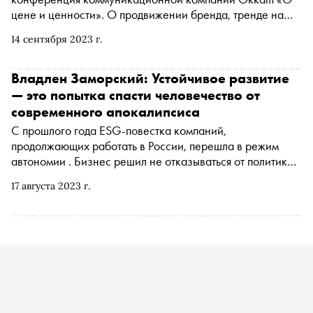
цене и ценности». О продвижении бренда, тренде на
полезность и креативе как способе исправить
14 сентября 2023 г.
репутацию «Сноб» поговорил с основателем и
креативным директором рекламного агентства Slava
Денисом Лапшиновым
Владлен Заморский: Устойчивое развитие
— это попытка спасти человечество от
современного апокалипсиса
С прошлого года ESG-повестка компаний,
продолжающих работать в России, перешла в режим
автономии . Бизнес решил не отказываться от политики
устойчивого развития и продолжает развивать
17 августа 2023 г.
экологическое, социальное и корпоративное
управление. «Сноб» поговорил с Владленом Заморским,
главным управляющим директором Better и директором
по устойчивому развитию Okkam , о маркетинге
устойчивости, важности локализации и базовых
принципах устойчивости бизнеса