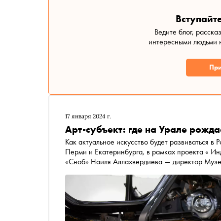
Вступайте
Ведите блог, расска
интересными людьми н
При
17 января 2024 г.
Арт-субъект: где на Урале рожда
Как актуальное искусство будет развиваться в 
Перми и Екатеринбурга, в рамках проекта « Индустрия » расс
«Сноб» Наиля Аллахвердиева — директор Музея современного искусства PERMM, «Музей года» по
версии Cosmoscow 2023, победителя премии «С