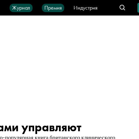
ы
Журнал
Премия
Индустрия
део
Город
IT-продукты
ами управляют
о-популярная книга британского клинического