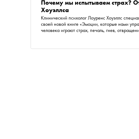
Почему мы испытываем страх? О
Хоуэллса
Клинический психолог Лоуренс Хоуэллс специа
своей новой книге «Эмоции, которые нами упра
человека играют страх, печаль, гнев, отвращени
издательства «Альпина Паблишер» «Сноб» публ