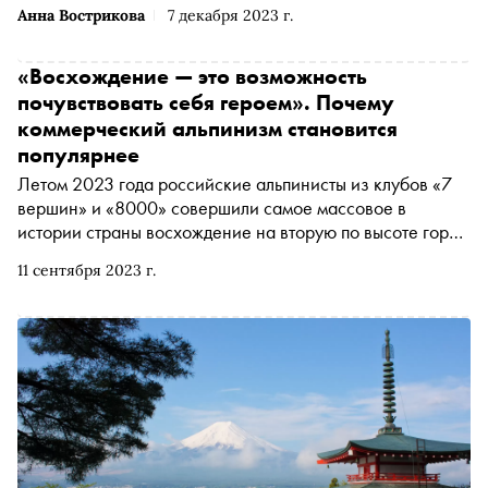
Анна Вострикова
7 декабря 2023 г.
«Восхождение — это возможность
почувствовать себя героем». Почему
коммерческий альпинизм становится
популярнее
Летом 2023 года российские альпинисты из клубов «7
вершин» и «8000» совершили самое массовое в
истории страны восхождение на вторую по высоте гору
мира — К2 (Чогори), находящуюся в Пакистане. Как
11 сентября 2023 г.
прошла экспедиция и почему альпинизм становится все
популярнее — в материале «Сноба»