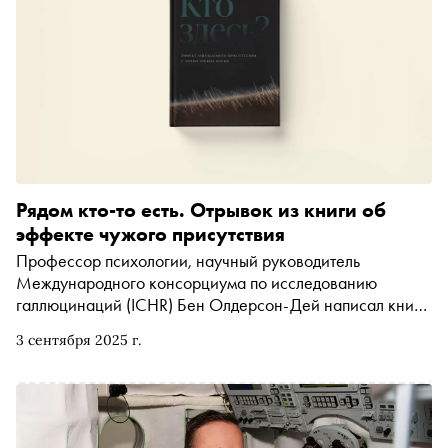
Рядом кто-то есть. Отрывок из книги об
эффекте чужого присутствия
Профессор психологии, научный руководитель
Международного консорциума по исследованию
галлюцинаций (ICHR) Бен Олдерсон-Дей написал книгу
«Кто здесь?». В ней автор рассказывает об «эффекте
3 сентября 2025 г.
чужого присутствия», при котором человеку кажется, что
он не один, хотя рядом никого нет. Автор приводит
научные рассуждения о причинах этого необычного для
человеческой психики переживания и разбирается в
том, можно ли считать его галлюцинацией, следствием