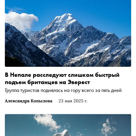
компаниях и автора книги «Первые покорители
космоса», поговорить с Сергеем о восхождении, а еще о
том, как преодолевать себя в смертельно опасных
условиях, и о том, в чем сходства и различия между
полетом в космос и восхождением на высочайшую точку
планеты
В Непале расследуют слишком быстрый
подъем британцев на Эверест
Группа туристов поднялась на гору всего за пять дней
Александра Копылова
23 мая 2025 г.