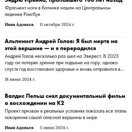
Фрагмент ноги в ботинке нашли на Центральном
леднике Ронгбук
Иван Адоньев
11 октября 2024 г.
Альпинист Андрей Голов: Я был мертв на
этой вершине — и я переродился
Андрей Голов несколько раз шел на Эверест. В 2023
году он потерял зрение при подъеме на гору, однако
спустя год восстановил здоровье и вновь отправился в
поход. Андрей добрался до вершины и потерял на ней
18 июня 2024 г.
зрение во второй раз, но его спасли — это первый
случай в истории, когда незрячего человека удалось
вывести с высоты 8600 метров. Альпинист рассказал
Валдис Пельш снял документальный фильм
«Снобу» о том, как сопротивлялся смерти на самой
о восхождении на К2
высокой точке Земли, что чувствует тело в условиях
Проект призван в реальных условиях показать все этапы
стратосферы и как горы показывают, чего стоит человек
покорения самой опасной вершины в мире
Иван Адоньев
5 июня 2024 г.