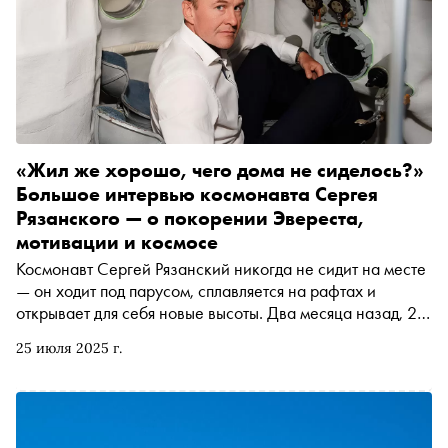
изменения работы мозга или игрой воображения. С
разрешения издательства «Альпина нон-фикшн» «Сноб»
публикует отрывок
«Жил же хорошо, чего дома не сиделось?»
Большое интервью космонавта Сергея
Рязанского — о покорении Эвереста,
мотивации и космосе
Космонавт Сергей Рязанский никогда не сидит на месте
— он ходит под парусом, сплавляется на рафтах и
открывает для себя новые высоты. Два месяца назад, 24
мая 2025 года, он стал первым российским
25 июля 2025 г.
космонавтом, покорившим самую высокую точку нашей
планеты — Джомолунгму, или Эверест. «Сноб» не мог
обойти стороной это событие и попросил Дарью Чудную,
эксперта в области космических коммуникаций, топ-
менеджера с опытом работы в частных космических