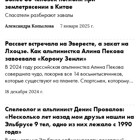
землетрясении в Китае
Спасатели разбирают завалы
Александра Копылова
7 января 2025 г.
Рассвет встречала на Эвересте, а закат на
Лхоцзе. Как альпинистка Алина Пекова
завоевала «Корону Земли»
В 2024 году российская альпинистка Алина Пекова
совершила чудо, покорив все 14 восьмитысячников,
которые существуют на планете. Спортсмен, которому
это удается, становится обладателем «Короны Земли» —
18 декабря 2024 г.
это самая престижная награда у альпинистов. Алина —
первый человек в России, имеющий такой титул. У
«Короны Земли» нет церемонии вручения и статуэтки,
Спелеолог и альпинист Денис Провалов:
это символический титул. Но 30 ноября на
«Несколько лет назад мои друзья нашли на
торжественном вечере Федерации альпинизма России
Эльбрусе 9 тел, одно из них лежало с 1990
Алине все же вручили прекрасную корону, созданную
года»
московскими ювелирами. «Сноб» побывал на этом
В этом году на Эльбрусе зафиксировали рекордный