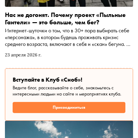
Нас не догонят. Почему проект «Пыльные
Гантели» — это больше, чем бег?
Интернет-шуточки о том, что в 30+ пора выбирать себе
«персонажа», в котором будешь проживать кризис
среднего возраста, включают в себя и «скан» бегуна. Но
что именно миллениалы ищут в беге — и что находят?
23 апреля 2026 г.
Это история не столько про свободу и желание
пробовать новое, но и про сам факт принадлежности к
«стае». А что «стая» может дать, кроме бега как
такового? Оказывается, немало — и даже превратиться
Вступайте в Клуб «Сноб»!
из спорт-клуба в социальный феномен, выяснил «Сноб».
Ведите блог, рассказывайте о себе, знакомьтесь с
Таким стало беговое сообщество «Пыльные Гантели» —
интересными людьми на сайте и мероприятиях клуба.
проект, который живёт за счёт идеи объединять, а не
коммерческих взносов
Присоединиться