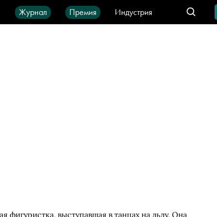
ы
Журнал
Премия
Индустрия
део
Город
IT-продукты
 фигуристка, выступавшая в танцах на льду. Она