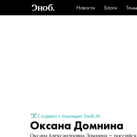
Новости
Блоги
Тем
Стиль
Ви
Создано с помощью Snob AI
Оксана Домнина
Оксана Александровна Домнина — российская