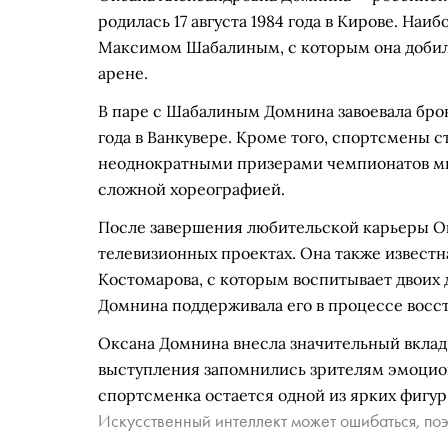
родилась 17 августа 1984 года в Кирове. На
Максимом Шабалиным, с которым она добил
арене.
В паре с Шабалиным Домнина завоевала бро
года в Ванкувере. Кроме того, спортсмены 
неоднократными призерами чемпионатов ми
сложной хореографией.
После завершения любительской карьеры Ок
телевизионных проектах. Она также известн
Костомарова, с которым воспитывает двоих д
Домнина поддерживала его в процессе восс
Оксана Домнина внесла значительный вклад 
выступления запомнились зрителям эмоцион
спортсменка остается одной из ярких фигур 
Искусственный интеллект может ошибаться, поэ