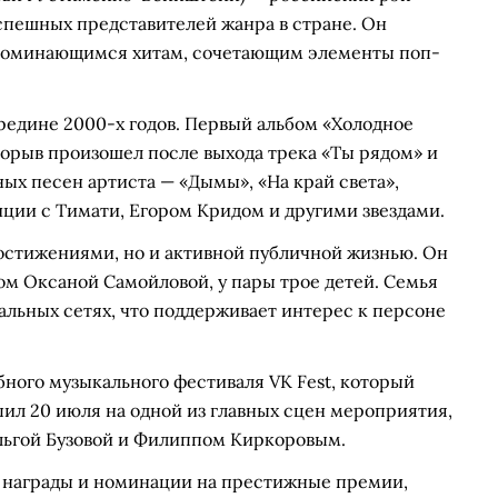
спешных представителей жанра в стране. Он
апоминающимся хитам, сочетающим элементы поп-
редине 2000-х годов. Первый альбом «Холодное
рорыв произошел после выхода трека «Ты рядом» и
ых песен артиста — «Дымы», «На край света»,
ции с Тимати, Егором Кридом и другими звездами.
остижениями, но и активной публичной жизнью. Он
ом Оксаной Самойловой, у пары трое детей. Семья
иальных сетях, что поддерживает интерес к персоне
бного музыкального фестиваля VK Fest, который
ил 20 июля на одной из главных сцен мероприятия,
Ольгой Бузовой и Филиппом Киркоровым.
 награды и номинации на престижные премии,