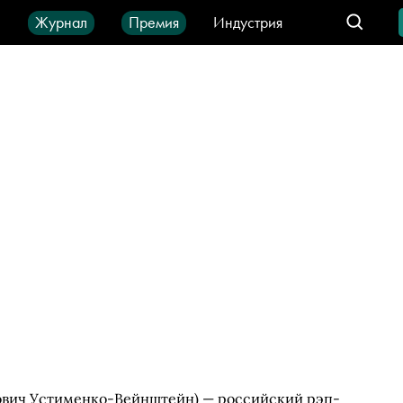
ы
Журнал
Премия
Индустрия
део
Город
IT-продукты
ович Устименко-Вейнштейн) — российский рэп-