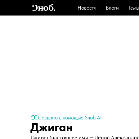
Новости
Блоги
Тем
Стиль
Ви
Создано с помощью Snob AI
Джиган
Джиган (настоящее имя — Денис Александр