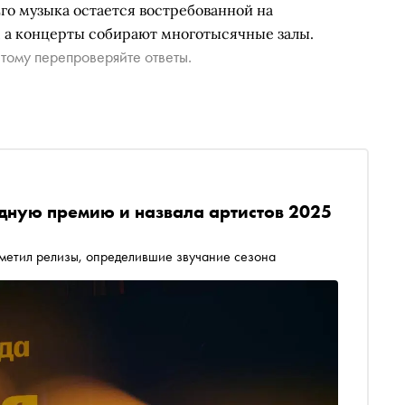
го музыка остается востребованной на
 а концерты собирают многотысячные залы.
тому перепроверяйте ответы.
дную премию и назвала артистов 2025
метил релизы, определившие звучание сезона