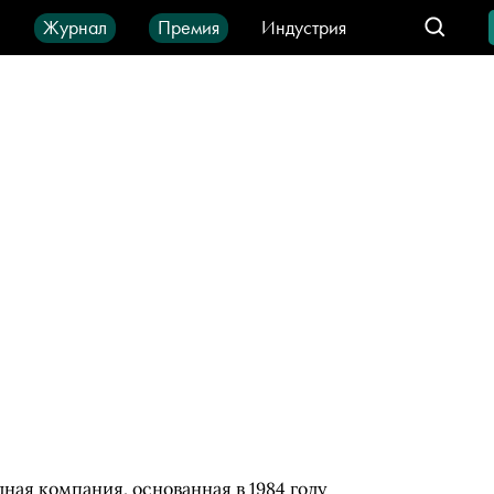
ы
Журнал
Премия
Индустрия
део
Город
IT-продукты
ная компания, основанная в 1984 году