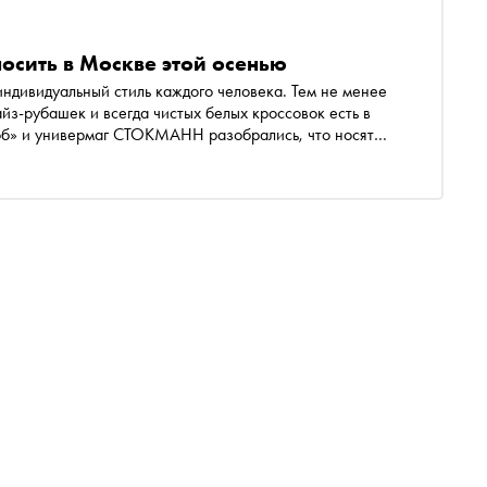
носить в Москве этой осенью
ндивидуальный стиль каждого человека. Тем не менее
з-рубашек и всегда чистых белых кроссовок есть в
об» и универмаг СТОКМАНН разобрались, что носят
 толпе всего по нескольким вещам