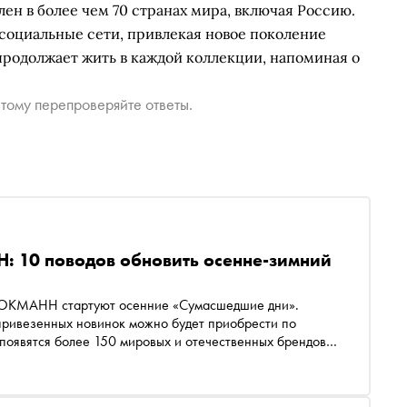
лен в более чем 70 странах мира, включая Россию.
 социальные сети, привлекая новое поколение
продолжает жить в каждой коллекции, напоминая о
тому перепроверяйте ответы.
 10 поводов обновить осенне-зимний
 СТОКМАНН стартуют осенние «Сумасшедшие дни».
 привезенных новинок можно будет приобрести по
появятся более 150 мировых и отечественных брендов –
и Furla до концептуальных товаров для дома Coincasa.
Акция «Сумасшедшие дни» пройдет в Москве, Санкт-Петербурге и Екатеринбурге, а также онлайн