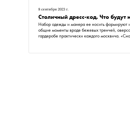
8 сентября 2023 г.
Столичный дресс-код. Что будут 
Набор одежды и манера ее носить формируют и
общие моменты вроде бежевых тренчей, оверсай
гардеробе практически каждого москвича. «Сн
трендсеттеры столицы осенью и как их узнать в