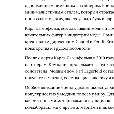
одноименным немецким дизайнером. Бренд 
минималистичным стилем, который отражает
производит одежду, аксессуары, обувь и п
Карл Лагерфельд, возглавлявший модный до
влиятельных фигур в индустрии моды. Помим
креативным директором Chanel и Fendi. Его
новаторства и трудоспособности.
После смерти Карла Лагерфельда в 2019 год
партнерам. Компания продолжает выпускать
основателя. Модный дом Karl Lagerfeld оста
покупателям вещи, сочетающие классику и 
Особое внимание бренд уделяет аксессуарам
популярностью у модниц по всему миру. Ди
качественными материалами и функциональ
коллаборациями с другими марками и диза