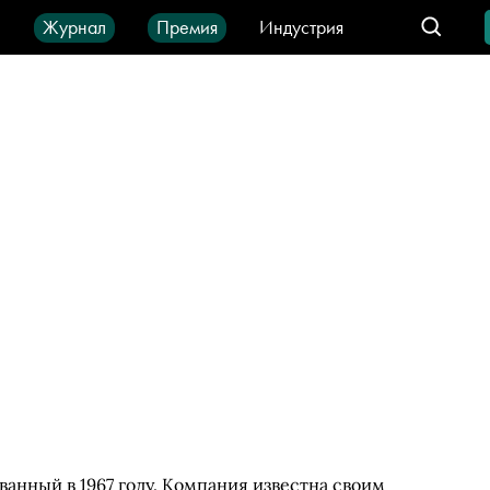
ы
Журнал
Премия
Индустрия
део
Город
IT-продукты
ванный в 1967 году. Компания известна своим