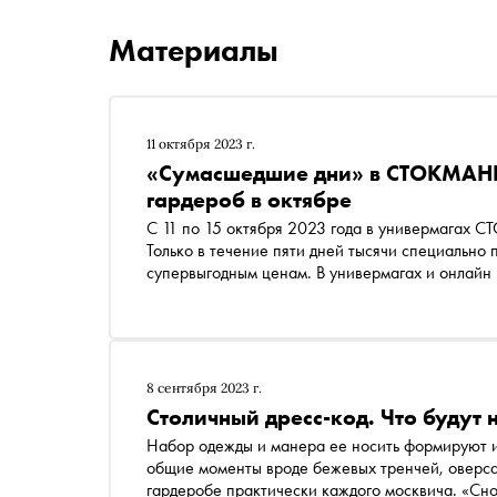
Материалы
11 октября 2023 г.
«Сумасшедшие дни» в СТОКМАНН:
гардероб в октябре
С 11 по 15 октября 2023 года в универмагах
Только в течение пяти дней тысячи специально
супервыгодным ценам. В универмагах и онлайн 
от модной классики Calvin Klein, Karl Lagerfeld 
8 сентября 2023 г.
Столичный дресс-код. Что будут 
Набор одежды и манера ее носить формируют и
общие моменты вроде бежевых тренчей, оверсай
гардеробе практически каждого москвича. «Сн