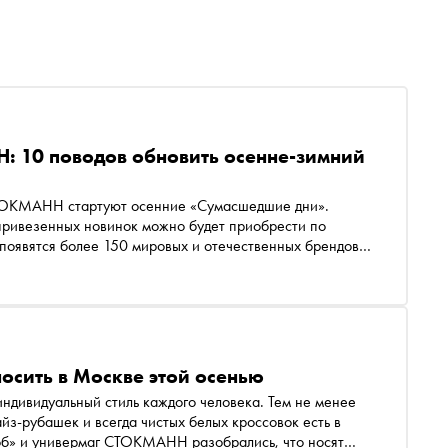
 10 поводов обновить осенне-зимний
 СТОКМАНН стартуют осенние «Сумасшедшие дни».
 привезенных новинок можно будет приобрести по
появятся более 150 мировых и отечественных брендов –
и Furla до концептуальных товаров для дома Coincasa.
Акция «Сумасшедшие дни» пройдет в Москве, Санкт-Петербурге и Екатеринбурге, а также онлайн
носить в Москве этой осенью
ндивидуальный стиль каждого человека. Тем не менее
з-рубашек и всегда чистых белых кроссовок есть в
об» и универмаг СТОКМАНН разобрались, что носят