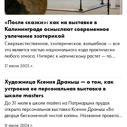
«После сказки»: как на выставке в
Калининграде осмысляют современное
увлечение эзотерикой
Сверхъестественное, эзотерическое, волшебное — все
это является частью национального кода практически
любого этноса. Интерес к магическому растет — по
данным исследования Platforma , общая аудитория
17 июля 2025 г.
увлеченных эзотерикой выросла с 7 млн человек в 2023
году до 9 млн в 2024. Легенды и мифы, изначально
служившие попыткой объяснить природные явления и
Художница Ксения Драныш — о том, как
место человека в жизни, настолько крепки в
устроена ее персональная выставка в
человеческом сознании, что продолжают принимать
школе masters
новые формы даже в век технологий. Как это отражается
До 31 июля в школе masters на Патриарших прудах
в современном искусстве и каким образом выставка
открыта персональная выставка Ксении Драныш «Во
«После сказки. Сопротивление очарованию» в
дворце бесконечной чистой капли». Название проекта
Калининграде подводит своеобразную черту под нуждой
отсылает к цитате из «Тибетской книги мертвых»,
человека в эзотерических нарративах, разобрался
11 июля 2024 г.