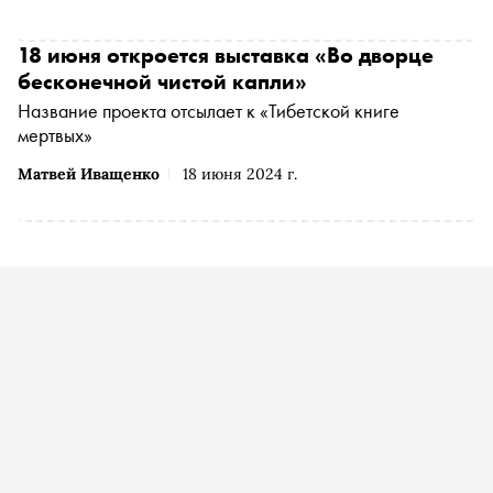
ставшей особо значимой в творчестве художницы после
«Сноб»
жизни в Таиланде и изучения буддистской философии.
Специально для «Сноба» Ксения Драныш рассказала о
18 июня откроется выставка «Во дворце
нескольких работах
бесконечной чистой капли»
Название проекта отсылает к «Тибетской книге
мертвых»
Матвей Иващенко
18 июня 2024 г.