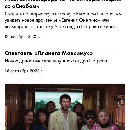
со «Снобом»
Сходить на творческую встречу с Евгением Писаревым,
увидеть новое прочтение «Евгения Онегина» или
посмотреть постановку Александра Петрова в кино.
«Сноб» рассказывает, чем заняться и куда сходить на
12 октября 2023 г.
ближайшей неделе
Спектакль «Планета Максимус»
Новое драматическое шоу Александра Петрова
28 сентября 2023 г.