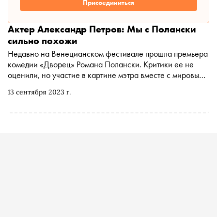
Присоединиться
Актер Александр Петров: Мы с Полански
сильно похожи
Недавно на Венецианском фестивале прошла премьера
комедии «Дворец» Романа Полански. Критики ее не
оценили, но участие в картине мэтра вместе с мировыми
звездами российский актер Александр Петров может
13 сентября 2023 г.
считать своей личной победой. «Сноб» обсудил с ним и
эти съемки, и его новый спектакль «Планета Максимус»,
посвященный умершему другу, премьера которого
состоится в середине октября в Москве и Санкт-
Петербурге