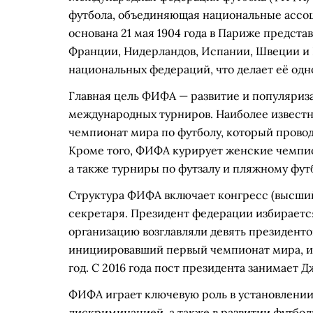
футбола, объединяющая национальные ассоц
основана 21 мая 1904 года в Париже предста
Франции, Нидерландов, Испании, Швеции и 
национальных федераций, что делает её одн
Главная цель ФИФА — развитие и популяриза
международных турниров. Наиболее извест
чемпионат мира по футболу, который провод
Кроме того, ФИФА курирует женские чемпи
а также турниры по футзалу и пляжному фут
Структура ФИФА включает конгресс (высший
секретаря. Президент федерации избираетс
организацию возглавляли девять президенто
инициировавший первый чемпионат мира, и 
год. С 2016 года пост президента занимает
ФИФА играет ключевую роль в установлении 
дискриминацией, а также в развитии футбо