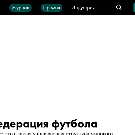
ы
Журнал
Премия
Индустрия
део
Город
IT-продукты
дерация футбола
 это главная управляющая структура мирового