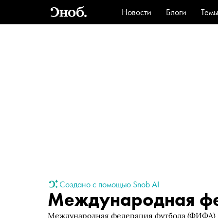
Новости
Блоги
Тем
Стиль
Ви
Создано с помощью Snob AI
Международная фе
Международная федерация футбола (ФИФА) —