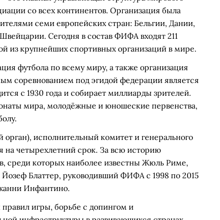
иации со всех континентов. Организация была
вителями семи европейских стран: Бельгии, Дании,
Швейцарии. Сегодня в состав ФИФА входят 211
ой из крупнейших спортивных организаций в мире.
ция футбола по всему миру, а также организация
ным соревнованием под эгидой федерации является
ится с 1930 года и собирает миллиарды зрителей.
онаты мира, молодёжные и юношеские первенства,
болу.
 орган), исполнительный комитет и генерального
я на четырехлетний срок. За всю историю
в, среди которых наиболее известны Жюль Риме,
Йозеф Блаттер, руководивший ФИФА с 1998 по 2015
 Джанни Инфантино.
правил игры, борьбе с допингом и
льной инфраструктуры в развивающихся странах.