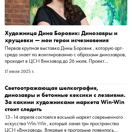
Художница Дина Боровик: Динозавры и
хрущевки — мои герои исчезновения
Первая крупная выставка Дины Боровик , которую арт-
среда знает по жонглированию с образами динозавров,
проходит в ЦСИ Винзавод до 26 июля. Проект
«Хрущевки тоже попадают в рай» посвящен пласту
17 июля 2025 г.
коллективной памяти, которая исчезает прямо на наших
глазах — люди постепенно покидают старые типовые
дома, переселяясь за город или в новостройки, а сами
Светоотражающая шелкография,
«хрущевки» методично сносят по программе реновации.
динозавры и бетонные кексики с лезвиями.
«Сноб» пообщался с Диной о том, что общего между
За какими художниками маркета Win-Win
динозаврами и «хрущевками», в какой именно рай они
стоит следить
попадут, откуда на Винзаводе взялись грибные воры и
13–14 апреля состоялся восьмой маркет современного
насколько сложно самостоятельно сделать лебедей из
искусства Win-Win , который занял три пространства
автомобильных шин
ЦСИ «Винзавод». Впервые в программе появилась