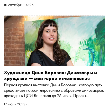
художников, а «Сноб» собрал подборку работ в
10 октября 2025 г.
абсолютно разных жанрах и медиа, раскрывающих
разнообразие предстоящего маркета
Художница Дина Боровик: Динозавры и
хрущевки — мои герои исчезновения
Первая крупная выставка Дины Боровик , которую арт-
среда знает по жонглированию с образами динозавров,
проходит в ЦСИ Винзавод до 26 июля. Проект
«Хрущевки тоже попадают в рай» посвящен пласту
17 июля 2025 г.
коллективной памяти, которая исчезает прямо на наших