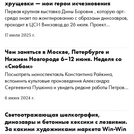
хрущевки — мои герои исчезновения
Первая крупная выставка Дины Боровик , которую арт-
среда знает по жонглированию с образами динозавров,
проходит в ЦСИ Винзавод до 26 июля. Проект
«Хрущевки тоже попадают в рай» посвящен пласту
17 июля 2025 г.
коллективной памяти, которая исчезает прямо на наших
глазах — люди постепенно покидают старые типовые
дома, переселяясь за город или в новостройки, а сами
Чем заняться в Москве, Петербурге и
«хрущевки» методично сносят по программе реновации.
Нижнем Новгороде 6–12 июня. Неделя со
«Сноб» пообщался с Диной о том, что общего между
«Снобом»
динозаврами и «хрущевками», в какой именно рай они
Посмотреть моноспектакль Константина Райкина,
попадут, откуда на Винзаводе взялись грибные воры и
вспомнить культовые произведения Александра
насколько сложно самостоятельно сделать лебедей из
Сергеевича Пушкина и увидеть редкие работы Петрова-
автомобильных шин
Водкина. «Сноб» рассказывает, чем заняться и куда
6 июня 2024 г.
сходить на ближайшей неделе
Светоотражающая шелкография,
динозавры и бетонные кексики с лезвиями.
За какими художниками маркета Win-Win